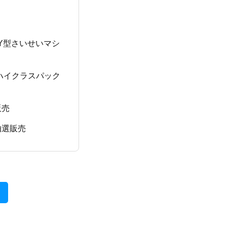
 BOY型さいせいマシ
 ハイクラスパック
販売
抽選販売