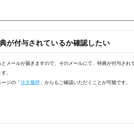
典が付与されているか確認したい
るとメールが届きますので、そのメールにて、特典が付与され
ます。
ページの「
注文履歴
」からもご確認いただくことが可能です。